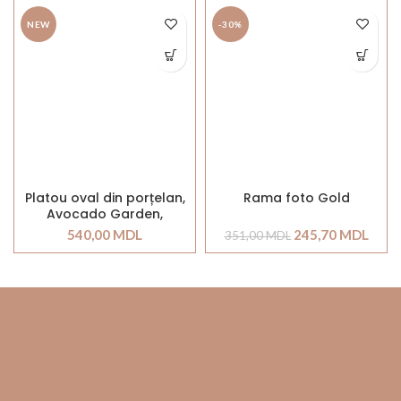
NEW
-30%
Platou oval din porțelan,
Rama foto Gold
Avocado Garden,
30x16cm
540,00
MDL
245,70
MDL
351,00
MDL