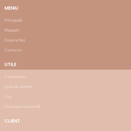
MENIU
Principală
Magazin
Despre Noi
Contacte
UTILE
Contul meu
Lista de dorințe
Coș
Efectuare comandă
CLIENT