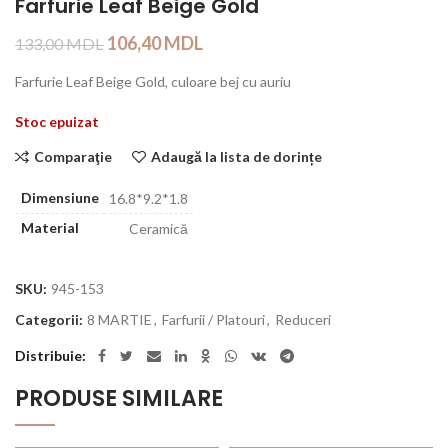
Farfurie Leaf Beige Gold
106,40
MDL
133,00
MDL
Farfurie Leaf Beige Gold, culoare bej cu auriu
Stoc epuizat
Comparaţie
Adaugă la lista de dorințe
Dimensiune
16.8*9.2*1.8
Material
Ceramică
SKU:
945-153
Categorii:
8 MARTIE
,
Farfurii / Platouri
,
Reduceri
Distribuie
PRODUSE SIMILARE