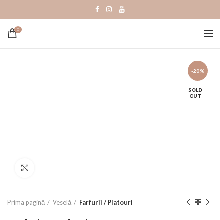
0
-20%
SOLD
OUT
Click to enlarge
Prima pagină
Veselă
Farfurii / Platouri