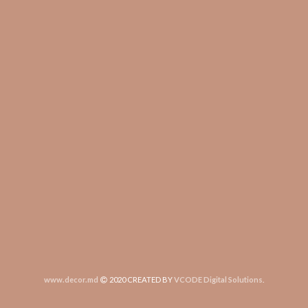
www.decor.md
2020 CREATED BY
VCODE Digital Solutions
.