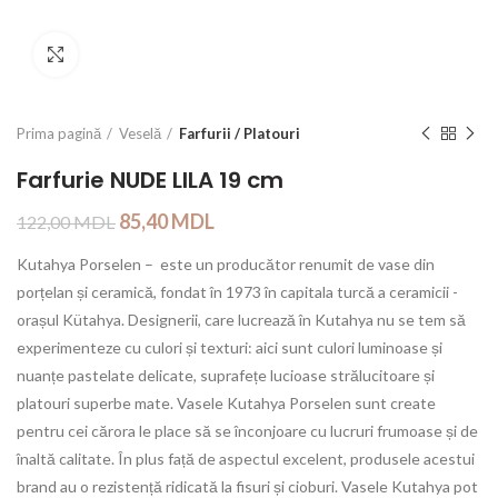
Click to enlarge
Prima pagină
Veselă
Farfurii / Platouri
Farfurie NUDE LILA 19 cm
85,40
MDL
122,00
MDL
Kutahya Porselen – este un producător renumit de vase din
porțelan și ceramică, fondat în 1973 în capitala turcă a ceramicii -
orașul Kütahya. Designerii, care lucrează în Kutahya nu se tem să
experimenteze cu culori și texturi: aici sunt culori luminoase și
nuanțe pastelate delicate, suprafețe lucioase strălucitoare și
platouri superbe mate. Vasele Kutahya Porselen sunt create
pentru cei cărora le place să se înconjoare cu lucruri frumoase și de
înaltă calitate. În plus față de aspectul excelent, produsele acestui
brand au o rezistență ridicată la fisuri și cioburi. Vasele Kutahya pot