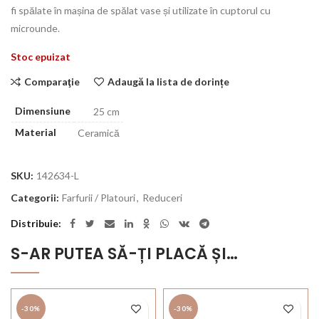
fi spălate în mașina de spălat vase și utilizate în cuptorul cu
microunde.
Stoc epuizat
Comparaţie
Adaugă la lista de dorințe
Dimensiune
25 cm
Material
Ceramică
SKU:
142634-L
Categorii:
Farfurii / Platouri
,
Reduceri
Distribuie
S-AR PUTEA SĂ-ȚI PLACĂ ȘI…
-30%
-30%