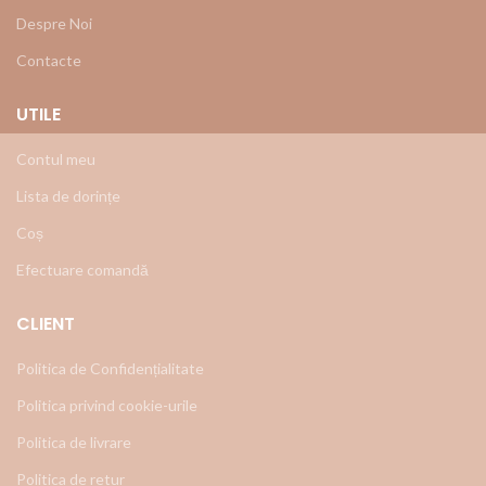
Despre Noi
Contacte
UTILE
Contul meu
Lista de dorințe
Coș
Efectuare comandă
CLIENT
Politica de Confidențialitate
Politica privind cookie-urile
Politica de livrare
Politica de retur