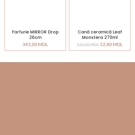
Farfurie MIRROR Drop
Cană ceramică Leaf
26cm
Monstera 270ml
343,00
MDL
52,80
MDL
132,00
MDL