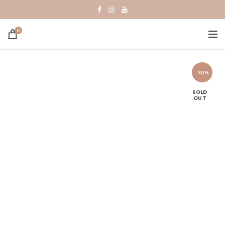
0
-30%
SOLD
OUT