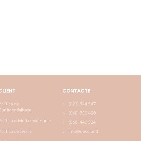
CLIENT
CONTACTE
Politica de
(022) 844 547
Confidențialitate
(068) 750 450
Politica privind cookie-urile
(068) 446 524
Politica de livrare
info@decor.md