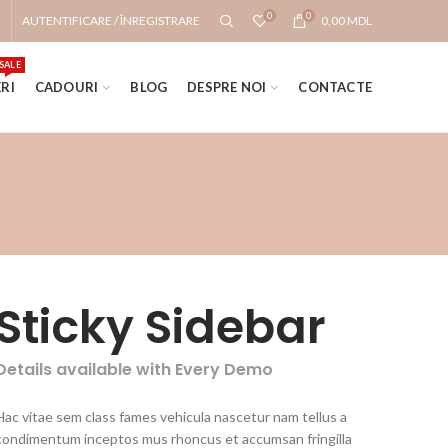
0
0
AUTENTIFICARE / ÎNREGISTRARE
0,00
MDL
SALE
RI
CADOURI
BLOG
DESPRE NOI
CONTACTE
Sticky Sidebar
Details available with Every Demo
Hac vitae sem class fames vehicula nascetur nam tellus a
condimentum inceptos mus rhoncus et accumsan fringilla