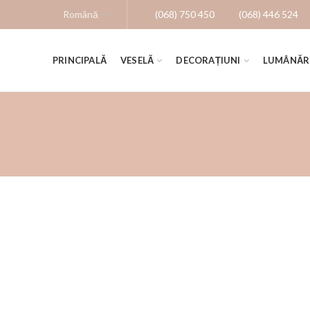
(068) 750 450
(068) 446 524
PRINCIPALĂ
VESELĂ
DECORAȚIUNI
LUMÂNĂR