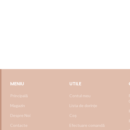
MENIU
UTILE
Principală
Contul meu
Magazin
Lista de dorințe
Despre Noi
Coș
Contacte
Efectuare comandă