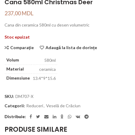
Cana 580ml Christmas Deer
237,00
MDL
Cana din ceramica 580ml cu desen volumetric
Stoc epuizat
Comparaţie
Adaugă la lista de dorințe
Volum
580ml
Material
ceramica
Dimensiune
13.4*9*15.6
SKU:
DM707-X
Categorii:
Reduceri
,
Veselă de Crăciun
Distribuie
PRODUSE SIMILARE