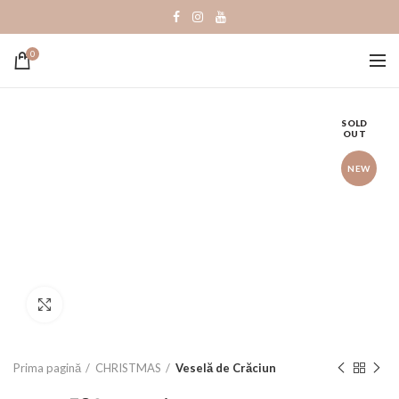
0
SOLD
OUT
NEW
Click to enlarge
Prima pagină
CHRISTMAS
Veselă de Crăciun