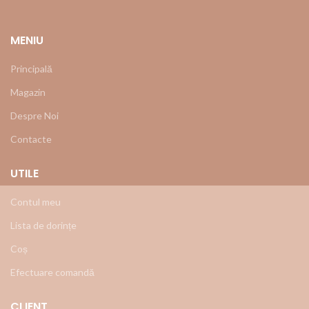
MENIU
Principală
Magazin
Despre Noi
Contacte
UTILE
Contul meu
Lista de dorințe
Coș
Efectuare comandă
CLIENT