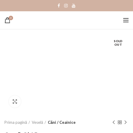
0
SOLD
OUT
Click to enlarge
Prima pagină
Veselă
Căni / Ceainice