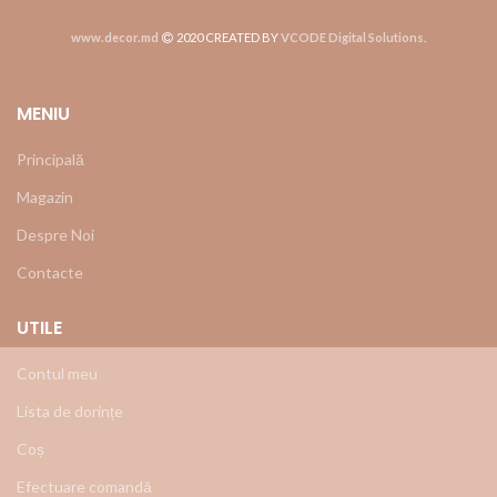
www.decor.md
2020 CREATED BY
VCODE Digital Solutions
.
MENIU
Principală
Magazin
Despre Noi
Contacte
UTILE
Contul meu
Lista de dorințe
Coș
Efectuare comandă