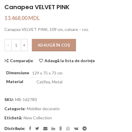
Canapea VELVET PINK
13.468,00
MDL
Canapea VELVET PINK, 109 сm, culoare – roz.
Cantitate
ADAUGĂ ÎN COȘ
Comparaţie
Adaugă la lista de dorințe
Dimensiune
129 x 75 x 73 cm
Material
Catifea, Metal
SKU:
MB-162780
Categorie:
Mobilier decorativ
Etichetă:
New Collection
Distribuie