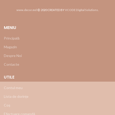
www.decor.md
2020 CREATED BY
VCODE Digital Solutions
.
MENIU
Principală
Magazin
Despre Noi
Contacte
UTILE
Contul meu
Lista de dorințe
Coș
Efectuare comandă