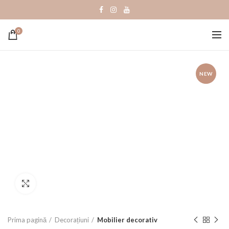
0
NEW
Click to enlarge
Prima pagină
Decorațiuni
Mobilier decorativ