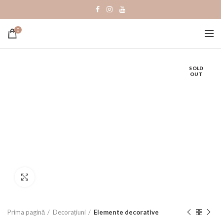
0
SOLD
OUT
Click to enlarge
Prima pagină
Decorațiuni
Elemente decorative