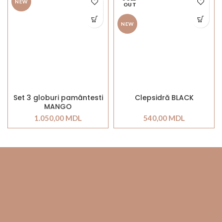
NEW
OUT
NEW
Set 3 globuri pamântesti
Clepsidră BLACK
MANGO
1.050,00
MDL
540,00
MDL