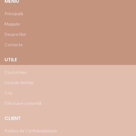
MENIU
Principală
Magazin
Despre Noi
Contacte
UTILE
Contul meu
Lista de dorințe
Coș
Efectuare comandă
CLIENT
Politica de Confidențialitate