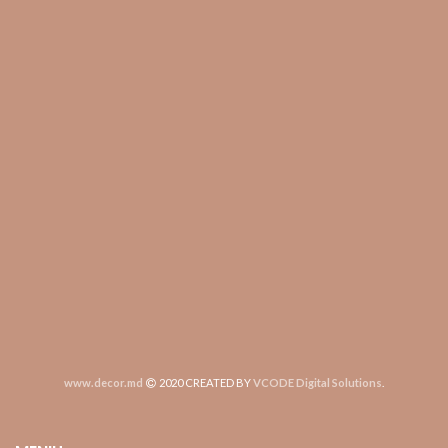
www.decor.md
2020 CREATED BY
VCODE Digital Solutions
.