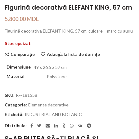
Figurină decorativă ELEFANT KING, 57 cm
5.800,00
MDL
Figurină decorativă ELEFANT KING, 57 cm, culoare – maro cu auriu
Stoc epuizat
Comparaţie
Adaugă la lista de dorințe
Dimensiune
49 x 26,5 x 57 cm
Material
Polystone
SKU:
RF-181558
Categorie:
Elemente decorative
Etichetă:
INDUSTRIAL AND BOTANIC
Distribuie
S-AR PUTEA SĂ-ȚI PLACĂ ȘI…