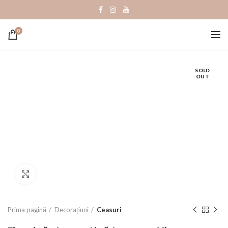
0
SOLD
OUT
Click to enlarge
Prima pagină
Decorațiuni
Ceasuri