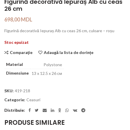
Figurină decorativă Iepuraș Alb cu ceas
26 cm
698,00
MDL
Figurină decorativă Iepuraș Alb cu ceas 26 cm, culoare – roșu
Stoc epuizat
Comparaţie
Adaugă la lista de dorințe
Material
Polystone
Dimensiune
13 x 12.5 x 26 см
SKU:
419-218
Categorie:
Ceasuri
Distribuie
PRODUSE SIMILARE