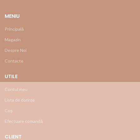
MENIU
Principală
Magazin
Despre Noi
Contacte
UTILE
Contul meu
Lista de dorințe
Coș
Efectuare comandă
CLIENT