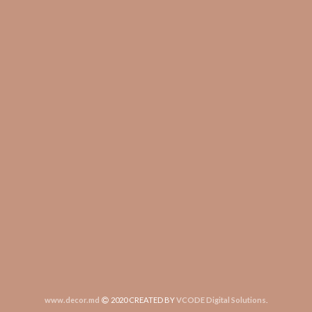
www.decor.md
2020 CREATED BY
VCODE Digital Solutions
.