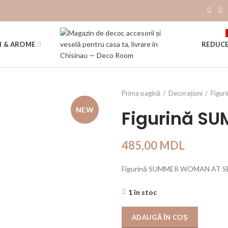
I & AROME
REDUCE
Prima pagină
Decorațiuni
Figur
NEW
Figurină S
485,00
MDL
Figurină SUMMER WOMAN AT S
1 în stoc
ADAUGĂ ÎN COȘ