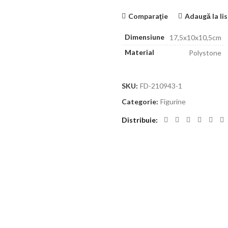
Comparaţie
Adaugă la li
Dimensiune
17,5x10x10,5cm
Material
Polystone
SKU:
FD-210943-1
Categorie:
Figurine
Distribuie