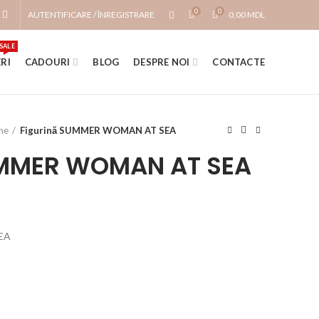
0
0
AUTENTIFICARE / ÎNREGISTRARE
0,00
MDL
SALE
RI
CADOURI
BLOG
DESPRE NOI
CONTACTE
ine
Figurină SUMMER WOMAN AT SEA
UMMER WOMAN AT SEA
EA