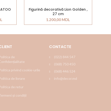
CKATOO
Figurină decorativă Lion Golden ,
27 cm
L
1.200,00
MDL
CLIENT
CONTACTE
Politica de
(022) 844 547
Confidențialitate
(068) 750 450
Politica privind cookie-urile
(068) 446 524
Politica de livrare
info@decor.md
Politica de retur
Termeni și condiții