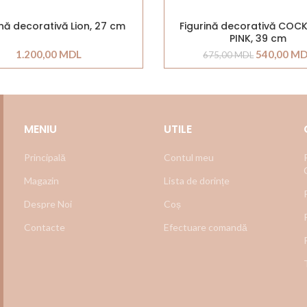
ină decorativă Lion, 27 cm
Figurină decorativă CO
PINK, 39 cm
1.200,00
MDL
540,00
MD
675,00
MDL
MENIU
UTILE
Principală
Contul meu
Magazin
Lista de dorințe
Despre Noi
Coș
Contacte
Efectuare comandă