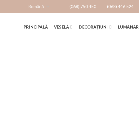
(068) 750 450
(068) 446 524
PRINCIPALĂ
VESELĂ
DECORAȚIUNI
LUMÂNĂR