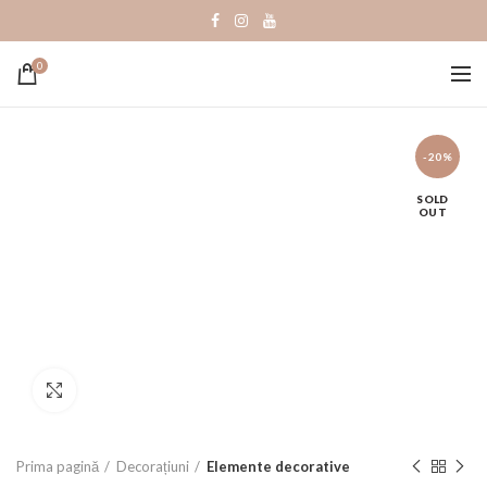
0
-20%
SOLD
OUT
Click to enlarge
Prima pagină
Decorațiuni
Elemente decorative