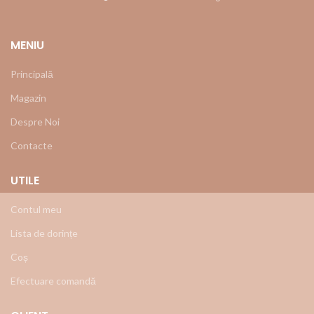
MENIU
Principală
Magazin
Despre Noi
Contacte
UTILE
Contul meu
Lista de dorințe
Coș
Efectuare comandă