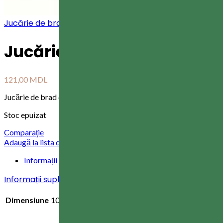
Jucărie de brad, 10 cm
145,00
MDL
Jucărie de brad, 10 cm
121,00
MDL
Jucărie de brad din sticla 10 cm, culoarea-albastru deschis cu arg
Stoc epuizat
Comparaţie
Adaugă la lista de dorințe
Informații suplimentare
Informații suplimentare
Dimensiune
10 cm