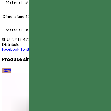
Material
sticla
Dimensiune
10 cm
Material
sticla
SKU:
NY15-472
Categorii:
Decorațiuni brad
,
Reduceri
Distribuie
Facebook
Twitter
Email
linkedin
Odnoklassniki
WhatsApp
VK
T
Produse similare
-30%