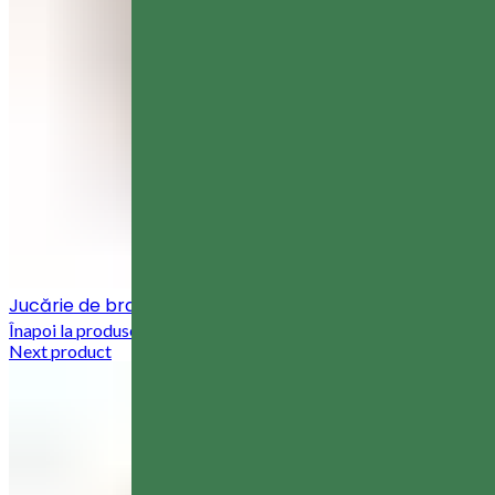
Jucărie de brad, 8 cm
95,00
MDL
Înapoi la produse
Next product