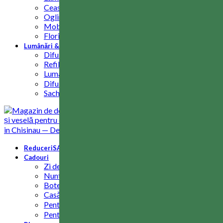
Ceasuri
Oglinzi
Mobilier decorativ
Flori decorative / Ghivece
Lumânări & Arome
Difuzoare
Refill si rezerve
Lumânări parfumate
Difuzoare electrice / Uleiuri
Sachet si betisoare
Reduceri
SALE
Cadouri
Zi de nastere
Nunta
Botezul
Casă nouă
Pentru bărbați
Pentru femei