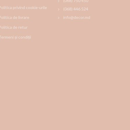
(068) 750 450
Politica privind cookie-urile
(068) 446 524
Politica de livrare
info@decor.md
Politica de retur
Termeni și condiții