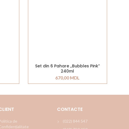
Set din 6 Pahare „Bubbles Pink”
240ml
670,00
MDL
CLIENT
CONTACTE
Politica de
(022) 844 547
Confidențialitate