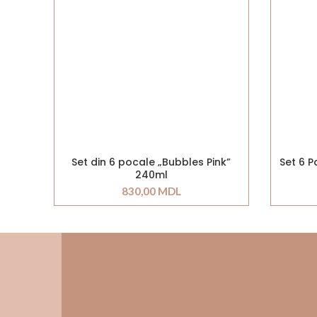
Set din 6 pocale „Bubbles Pink”
Set 6 
240ml
830,00
MDL