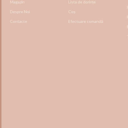
Magazin
Lista de dorințe
Despre Noi
Coș
Contacte
Efectuare comandă