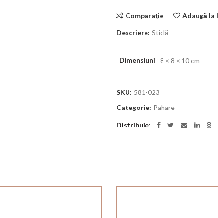
Comparaţie
Adaugă la l
Descriere:
Sticlă
Dimensiuni
8 × 8 × 10 cm
SKU:
581-023
Categorie:
Pahare
Distribuie