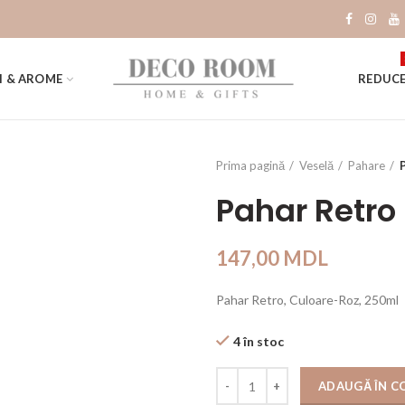
I & AROME
REDUCE
Prima pagină
Veselă
Pahare
Pahar Retro
147,00
MDL
Pahar Retro, Culoare-Roz, 250ml
4 în stoc
Cantitate
ADAUGĂ ÎN C