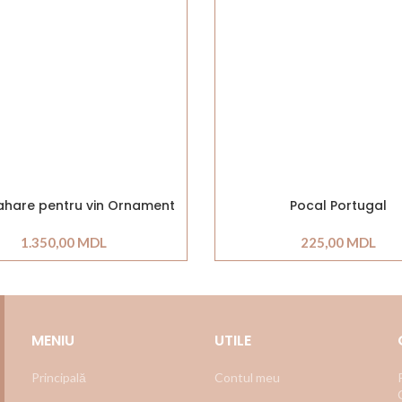
Pahare pentru vin Ornament
Pocal Portugal
1.350,00
MDL
225,00
MDL
MENIU
UTILE
Principală
Contul meu