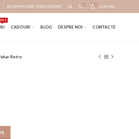
0
0
AUTENTIFICARE / ÎNREGISTRARE
0,00
MDL
SALE
RI
CADOURI
BLOG
DESPRE NOI
CONTACTE
Pahar Retro
OȘ