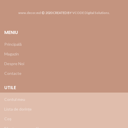
www.decor.md
2020 CREATED BY
VCODE Digital Solutions
.
MENIU
Principală
Magazin
Despre Noi
Contacte
UTILE
Contul meu
Lista de dorințe
Coș