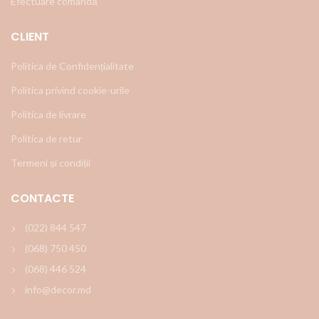
Efectuare comandă
CLIENT
Politica de Confidențialitate
Politica privind cookie-urile
Politica de livrare
Politica de retur
Termeni și condiții
CONTACTE
(022) 844 547
(068) 750 450
(068) 446 524
info@decor.md