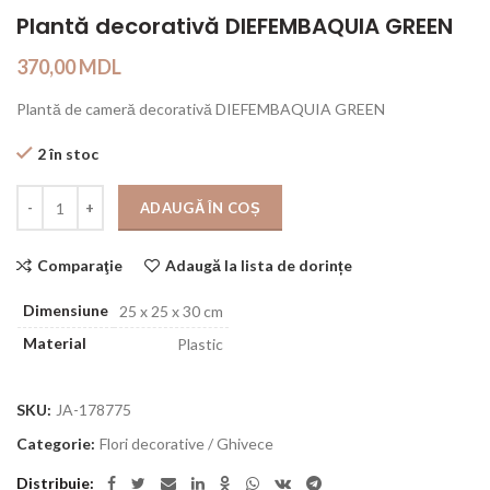
Plantă decorativă DIEFEMBAQUIA GREEN
370,00
MDL
Plantă de cameră decorativă DIEFEMBAQUIA GREEN
2 în stoc
Cantitate
ADAUGĂ ÎN COȘ
Comparaţie
Adaugă la lista de dorințe
Dimensiune
25 x 25 x 30 cm
Material
Plastic
SKU:
JA-178775
Categorie:
Flori decorative / Ghivece
Distribuie