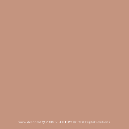
www.decor.md
2020 CREATED BY
VCODE Digital Solutions
.