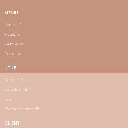
MENIU
Principală
Magazin
Despre Noi
Contacte
UTILE
Contul meu
Lista de dorințe
Coș
Efectuare comandă
CLIENT