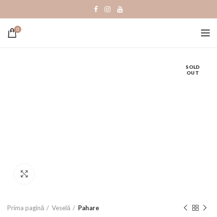
0
SOLD
OUT
Click to enlarge
Prima pagină
Veselă
Pahare