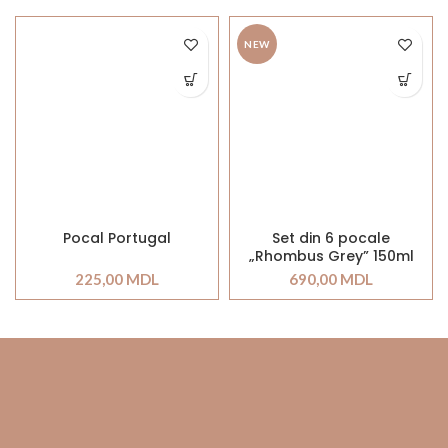
NEW
Pocal Portugal
Set din 6 pocale
„Rhombus Grey” 150ml
225,00
MDL
690,00
MDL