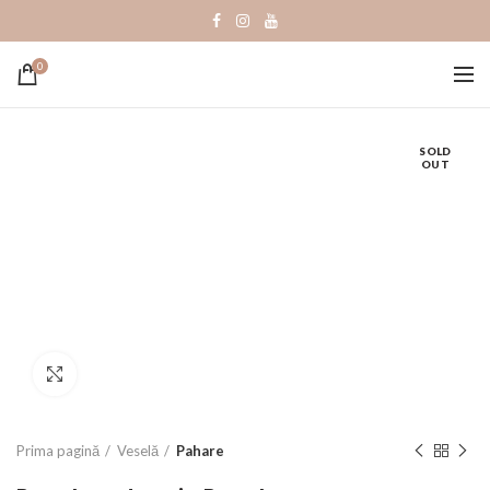
0
SOLD
OUT
Click to enlarge
Prima pagină
Veselă
Pahare