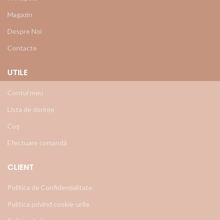
Magazin
Despre Noi
Contacte
UTILE
Contul meu
Lista de dorințe
Coș
Efectuare comandă
CLIENT
Politica de Confidențialitate
Politica privind cookie-urile