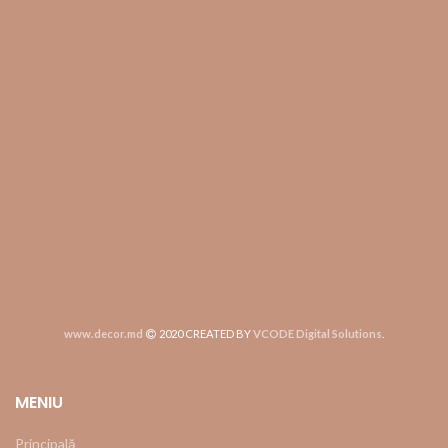
www.decor.md
2020 CREATED BY
VCODE Digital Solutions
.
MENIU
Principală