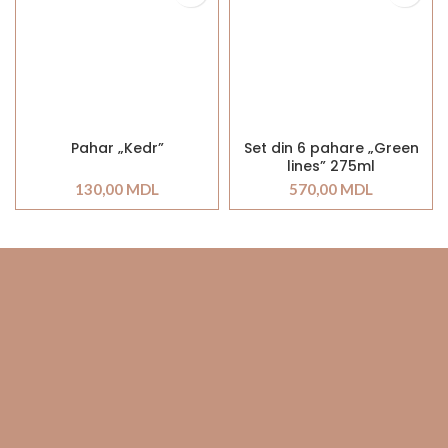
Pahar „Kedr”
Set din 6 pahare „Green
lines” 275ml
130,00
MDL
570,00
MDL