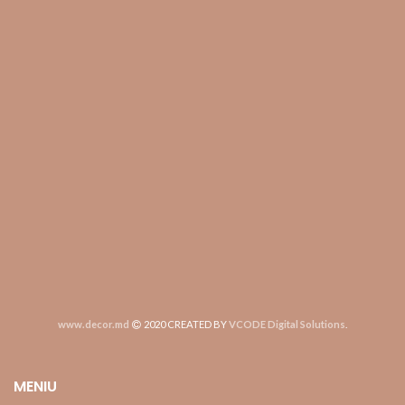
www.decor.md
2020 CREATED BY
VCODE Digital Solutions
.
MENIU