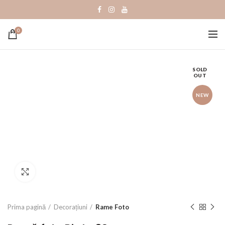
0
SOLD
OUT
NEW
Click to enlarge
Prima pagină
Decorațiuni
Rame Foto