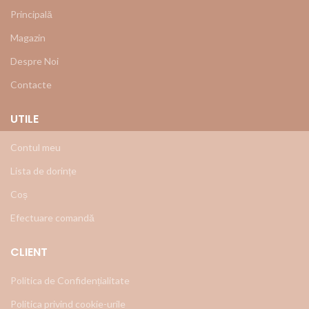
Principală
Magazin
Despre Noi
Contacte
UTILE
Contul meu
Lista de dorințe
Coș
Efectuare comandă
CLIENT
Politica de Confidențialitate
Politica privind cookie-urile