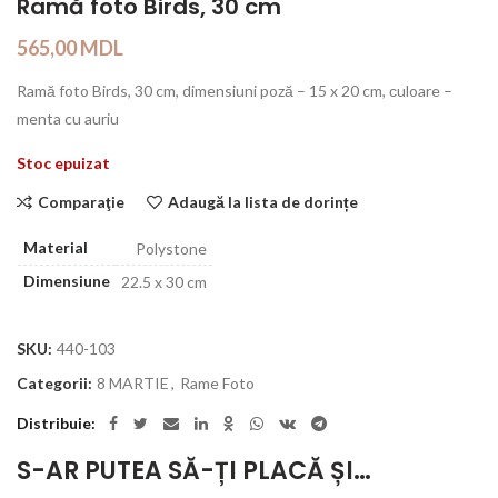
Ramă foto Birds, 30 cm
565,00
MDL
Ramă foto Birds, 30 cm, dimensiuni poză – 15 x 20 cm, сuloare –
menta cu auriu
Stoc epuizat
Comparaţie
Adaugă la lista de dorințe
Material
Polystone
Dimensiune
22.5 x 30 cm
SKU:
440-103
Categorii:
8 MARTIE
,
Rame Foto
Distribuie
S-AR PUTEA SĂ-ȚI PLACĂ ȘI…