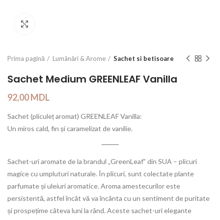
Click to enlarge
Prima pagină
Lumânări & Arome
Sachet si betisoare
Sachet Medium GREENLEAF Vanilla
92,00
MDL
Sachet (pliculeț aromat) GREENLEAF Vanilla:
Un miros cald, fin și caramelizat de vanilie.
Sachet-uri aromate de la brandul „GreenLeaf” din SUA – plicuri
magice cu umpluturi naturale. În plicuri, sunt colectate plante
parfumate și uleiuri aromatice. Aroma amestecurilor este
persistentă, astfel încât vă va încânta cu un sentiment de puritate
și prospețime câteva luni la rând. Aceste sachet-uri elegante