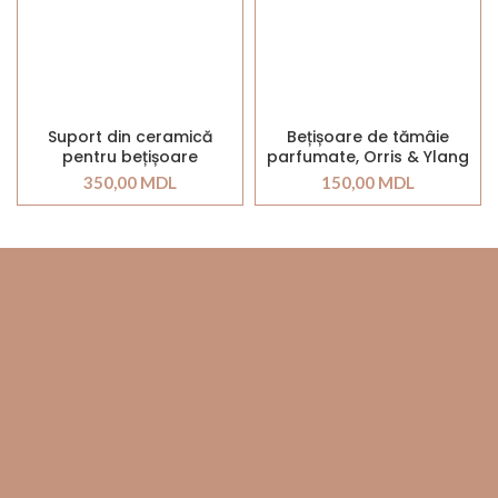
Suport din ceramică
Bețișoare de tămâie
pentru bețișoare
parfumate, Orris & Ylang
parfumate
Ylang
350,00
MDL
150,00
MDL