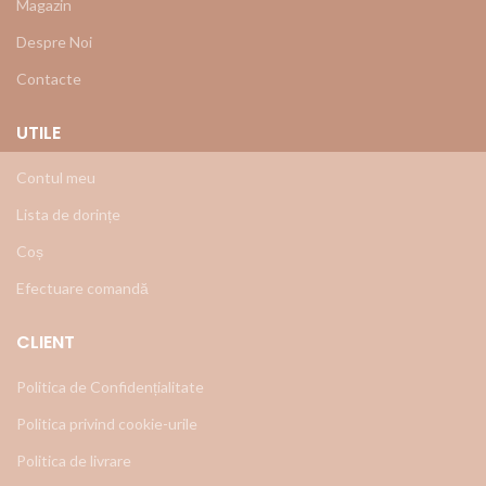
Magazin
Despre Noi
Contacte
UTILE
Contul meu
Lista de dorințe
Coș
Efectuare comandă
CLIENT
Politica de Confidențialitate
Politica privind cookie-urile
Politica de livrare