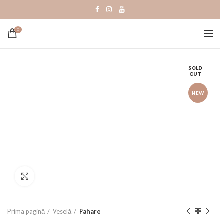
0
SOLD
OUT
NEW
Click to enlarge
Prima pagină
Veselă
Pahare