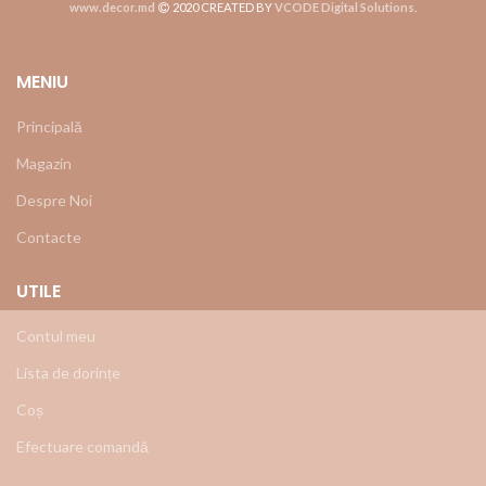
www.decor.md
2020 CREATED BY
VCODE Digital Solutions
.
MENIU
Principală
Magazin
Despre Noi
Contacte
UTILE
Contul meu
Lista de dorințe
Coș
Efectuare comandă