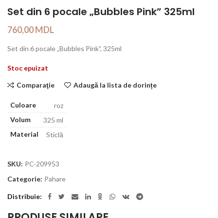
Set din 6 pocale „Bubbles Pink” 325ml
760,00
MDL
Set din 6 pocale „Bubbles Pink”, 325ml
Stoc epuizat
Comparaţie
Adaugă la lista de dorințe
Culoare
roz
Volum
325 ml
Material
Sticlă
SKU:
PC-209953
Categorie:
Pahare
Distribuie
PRODUSE SIMILARE