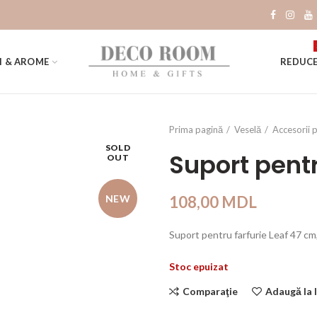
I & AROME
REDUCE
Prima pagină
Veselă
Accesorii 
SOLD
Suport pentr
OUT
NEW
108,00
MDL
Suport pentru farfurie Leaf 47 cm,
Stoc epuizat
Comparaţie
Adaugă la l