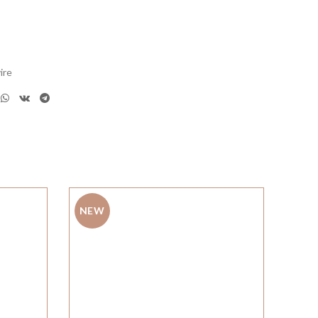
ire
NEW