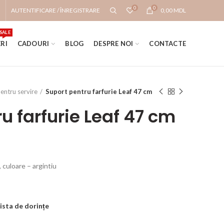
0
0
AUTENTIFICARE / ÎNREGISTRARE
0,00
MDL
SALE
RI
CADOURI
BLOG
DESPRE NOI
CONTACTE
pentru servire
Suport pentru farfurie Leaf 47 cm
u farfurie Leaf 47 cm
 culoare – argintiu
ista de dorințe