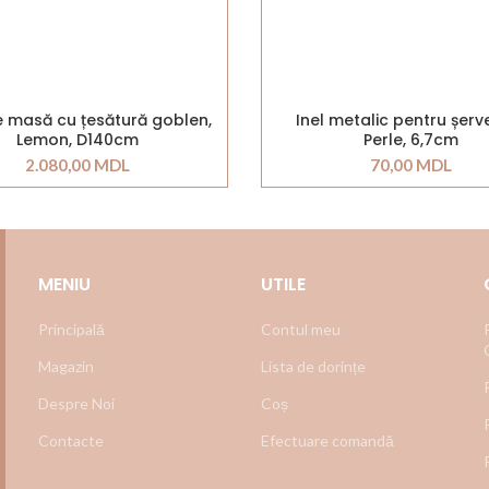
e masă cu țesătură goblen,
Inel metalic pentru șerve
Lemon, D140cm
Perle, 6,7cm
2.080,00
MDL
70,00
MDL
MENIU
UTILE
Principală
Contul meu
Magazin
Lista de dorințe
Despre Noi
Coș
Contacte
Efectuare comandă