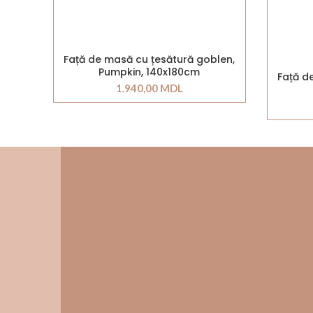
Față de masă cu țesătură goblen,
Pumpkin, 140x180cm
Față d
1.940,00
MDL