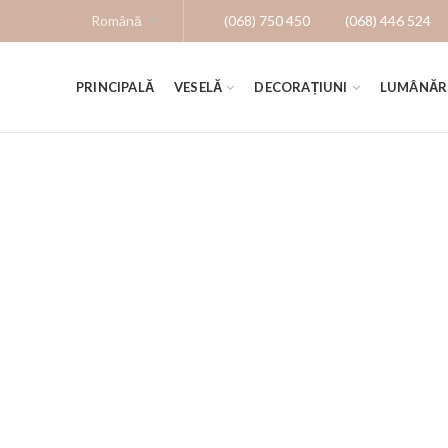
(068) 750 450
(068) 446 524
PRINCIPALĂ
VESELĂ
DECORAȚIUNI
LUMÂNĂR