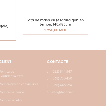
Față de masă cu țesătură goblen,
Lemon, 140x180cm
țele,
1.950,00
MDL
CLIENT
CONTACTE
Politica de
(022) 844 547
Confidențialitate
(068) 750 450
Politica privind cookie-urile
(068) 446 524
Politica de livrare
info@decor.md
Politica de retur