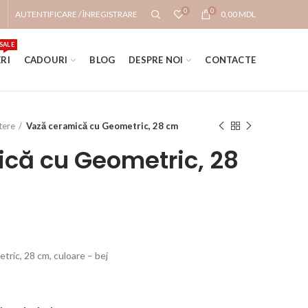
0
0
AUTENTIFICARE / ÎNREGISTRARE
0,00
MDL
SALE
RI
CADOURI
BLOG
DESPRE NOI
CONTACTE
tere
Vază ceramică cu Geometric, 28 cm
că cu Geometric, 28
ric, 28 cm, culoare – bej