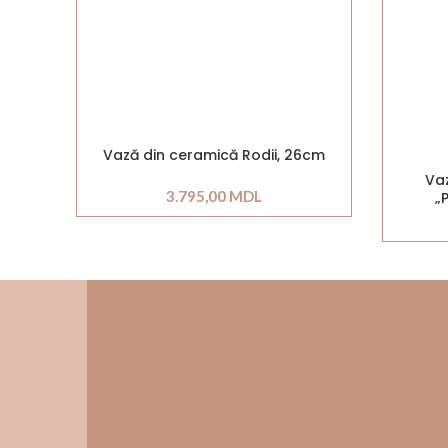
Vază din ceramică Rodii, 26cm
Vaz
3.795,00
MDL
„