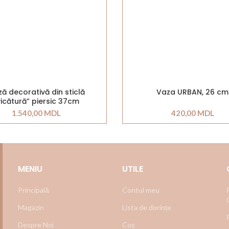
ă decorativă din sticlă
Vaza URBAN, 26 cm
Picătură” piersic 37cm
1.540,00
MDL
420,00
MDL
MENIU
UTILE
Principală
Contul meu
Magazin
Lista de dorințe
Despre Noi
Coș