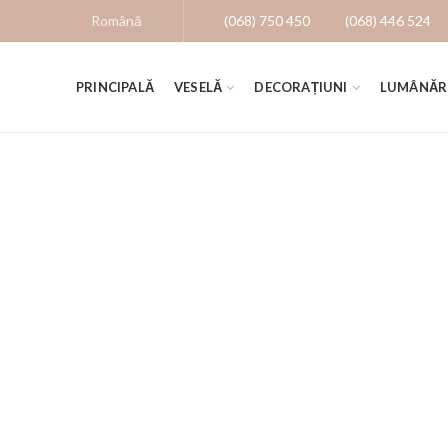
(068) 750 450
(068) 446 524
PRINCIPALĂ
VESELĂ
DECORAȚIUNI
LUMÂNĂR