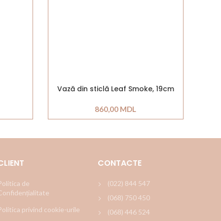
Vază din sticlă Leaf Smoke, 19cm
860,00
MDL
CLIENT
CONTACTE
Politica de
(022) 844 547
Confidențialitate
(068) 750 450
Politica privind cookie-urile
(068) 446 524