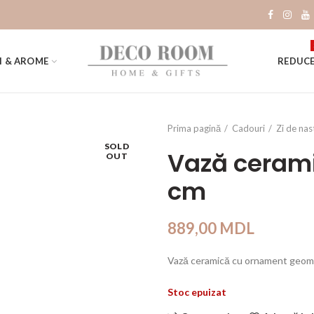
I & AROME
REDUCE
Prima pagină
Cadouri
Zi de nas
SOLD
Vază cerami
OUT
cm
889,00
MDL
Vază ceramică cu ornament geomet
Stoc epuizat