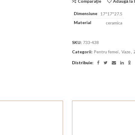
Comparaţie
Adaugă la l
Dimensiune
17*17*27.5
Material
ceramica
SKU:
733-438
Categorii:
Pentru femei
,
Vaze
,
Distribuie