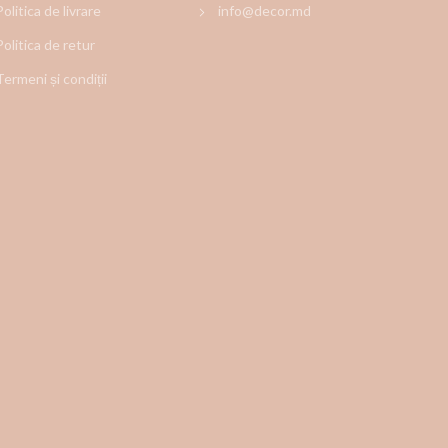
Politica de livrare
info@decor.md
Politica de retur
Termeni și condiții