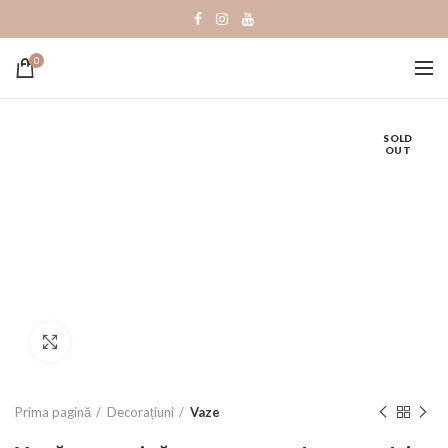
0
SOLD
OUT
Click to enlarge
Prima pagină
Decorațiuni
Vaze