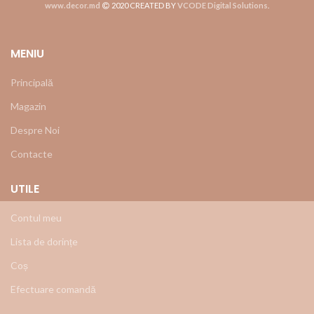
www.decor.md
2020 CREATED BY
VCODE Digital Solutions
.
MENIU
Principală
Magazin
Despre Noi
Contacte
UTILE
Contul meu
Lista de dorințe
Coș
Efectuare comandă