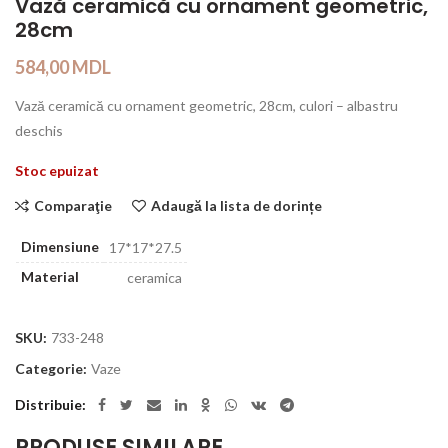
Vază ceramică cu ornament geometric,
28cm
584,00
MDL
Vază ceramică cu ornament geometric, 28cm, culori – albastru
deschis
Stoc epuizat
Comparaţie
Adaugă la lista de dorințe
Dimensiune
17*17*27.5
Material
ceramica
SKU:
733-248
Categorie:
Vaze
Distribuie
PRODUSE SIMILARE