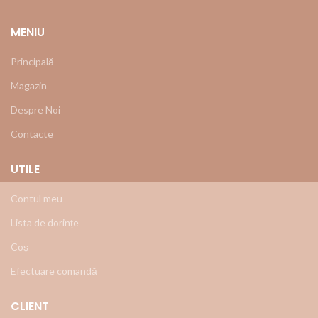
MENIU
Principală
Magazin
Despre Noi
Contacte
UTILE
Contul meu
Lista de dorințe
Coș
Efectuare comandă
CLIENT