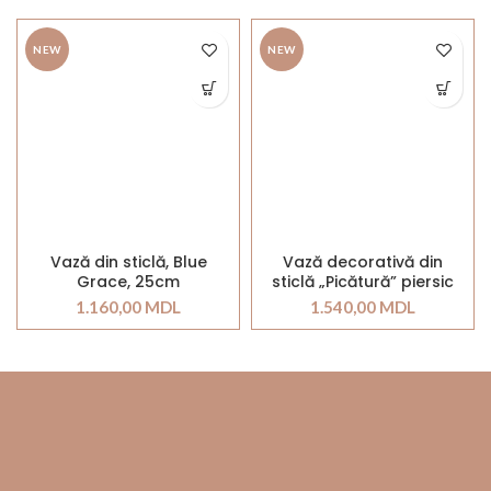
NEW
NEW
Vază din sticlă, Blue
Vază decorativă din
Grace, 25cm
sticlă „Picătură” piersic
37cm
1.160,00
MDL
1.540,00
MDL