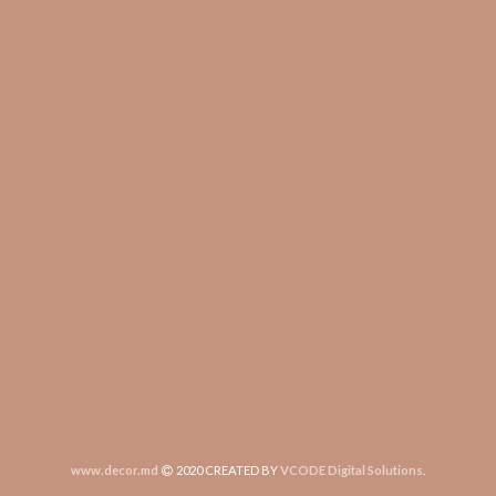
www.decor.md
2020 CREATED BY
VCODE Digital Solutions
.