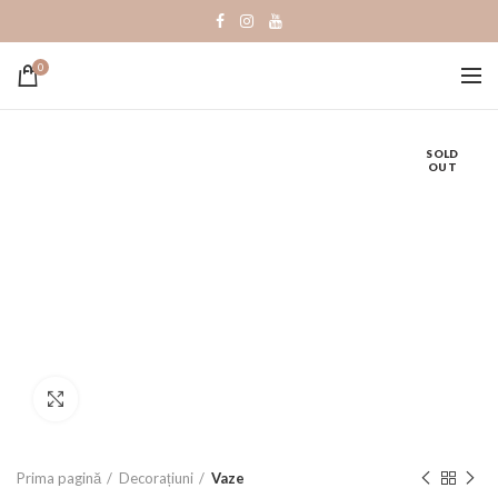
0
SOLD
OUT
Click to enlarge
Prima pagină
Decorațiuni
Vaze