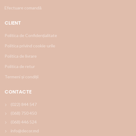
Efectuare comandă
CLIENT
Politica de Confidențialitate
Politica privind cookie-urile
Politica de livrare
Politica de retur
Termeni și condiții
CONTACTE
(022) 844 547
(068) 750 450
(068) 446 524
info@decor.md