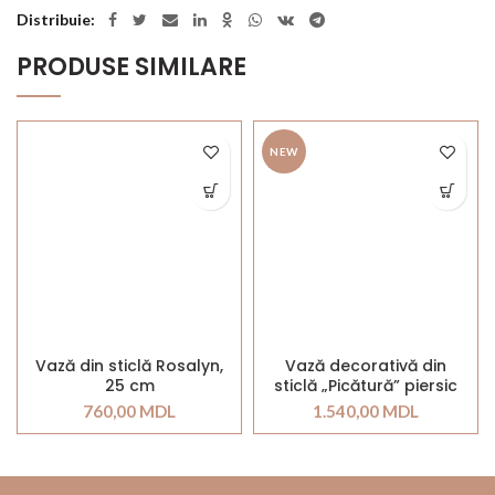
Distribuie
PRODUSE SIMILARE
NEW
Vază din sticlă Rosalyn,
Vază decorativă din
25 cm
sticlă „Picătură” piersic
37cm
760,00
MDL
1.540,00
MDL