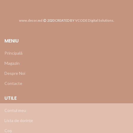
www.decor.md
2020 CREATED BY
VCODE Digital Solutions
.
MENIU
Principală
Magazin
Despre Noi
Contacte
UTILE
Contul meu
Lista de dorințe
Coș