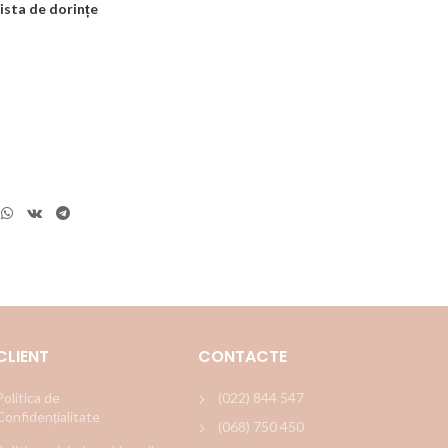
ista de dorințe
CLIENT
CONTACTE
Politica de
(022) 844 547
Confidențialitate
(068) 750 450