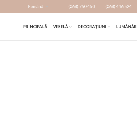
(068) 750 450
(068) 446 524
PRINCIPALĂ
VESELĂ
DECORAȚIUNI
LUMÂNĂR