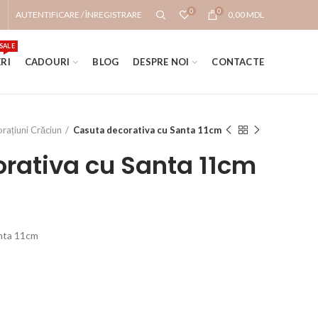
0
0
AUTENTIFICARE / ÎNREGISTRARE
0,00
MDL
SALE
RI
CADOURI
BLOG
DESPRE NOI
CONTACTE
rațiuni Crăciun
Casuta decorativa cu Santa 11cm
rativa cu Santa 11cm
anta 11cm