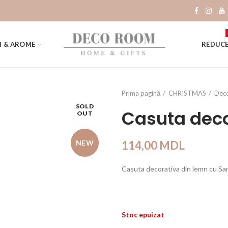
I & AROME
REDUCE
Prima pagină
CHRISTMAS
Deco
SOLD
Casuta deco
OUT
NEW
114,00
MDL
Casuta decorativa din lemn cu S
Stoc epuizat