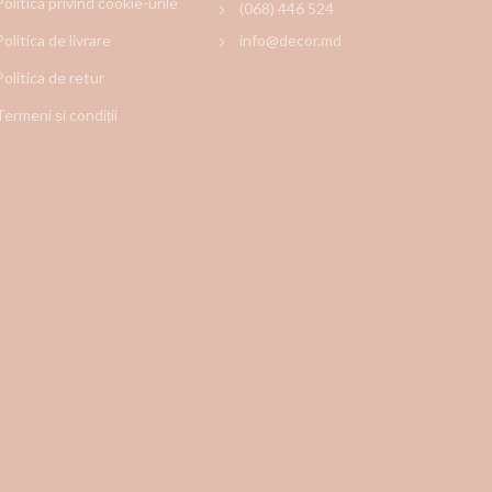
Politica privind cookie-urile
(068) 446 524
Politica de livrare
info@decor.md
Politica de retur
Termeni și condiții