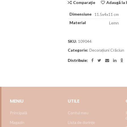
Comparaţie
Adaugă la l
Dimensiune
11.5x4x11 cm
Material
Lemn
SKU:
109044
Categorie:
Decorațiuni Crăciun
Distribuie
MENIU
UTILE
Principală
Contul meu
Magazin
Lista de dorințe