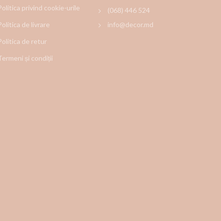
Politica privind cookie-urile
(068) 446 524
Politica de livrare
info@decor.md
Politica de retur
Termeni și condiții