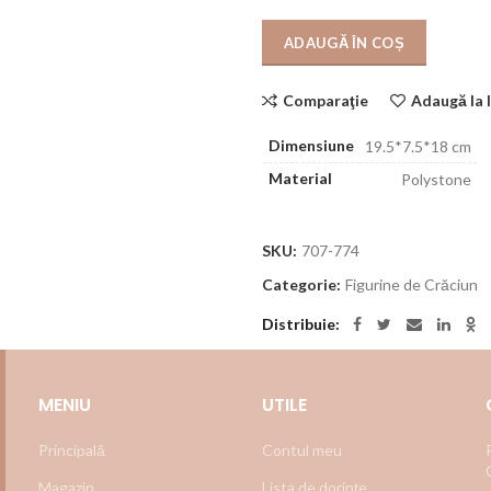
ADAUGĂ ÎN COȘ
Comparaţie
Adaugă la l
Dimensiune
19.5*7.5*18 cm
Material
Polystone
SKU:
707-774
Categorie:
Figurine de Crăciun
Distribuie
MENIU
UTILE
Principală
Contul meu
Magazin
Lista de dorințe