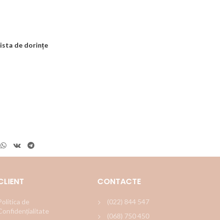
ista de dorințe
CLIENT
CONTACTE
Politica de
(022) 844 547
Confidențialitate
(068) 750 450