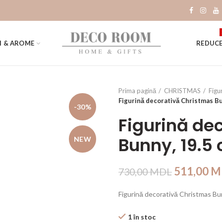
I & AROME
REDUCE
Prima pagină
CHRISTMAS
Figu
Figurină decorativă Christmas Bu
-30%
Figurină de
Bunny, 19.5
NEW
511,00
M
730,00
MDL
Figurină decorativă Christmas Bu
1 în stoc