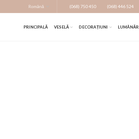
(068) 750 450
(068) 446 524
PRINCIPALĂ
VESELĂ
DECORAȚIUNI
LUMÂNĂR