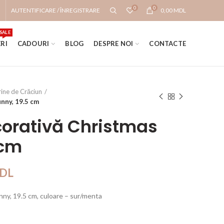
0
0
AUTENTIFICARE / ÎNREGISTRARE
0,00
MDL
SALE
RI
CADOURI
BLOG
DESPRE NOI
CONTACTE
rine de Crăciun
nny, 19.5 cm
corativă Christmas
 cm
DL
nny, 19.5 cm, culoare – sur/menta