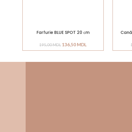
Farfurie BLUE SPOT 20 сm
Cană
136,50
MDL
195,00
MDL