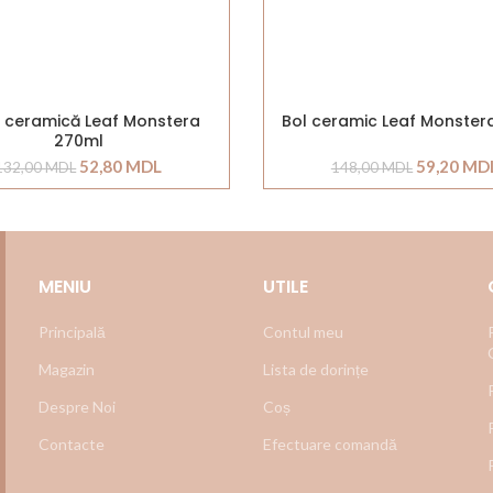
 ceramică Leaf Monstera
Bol ceramic Leaf Monster
270ml
52,80
MDL
59,20
MD
132,00
MDL
148,00
MDL
MENIU
UTILE
Principală
Contul meu
Magazin
Lista de dorințe
Despre Noi
Coș
Contacte
Efectuare comandă