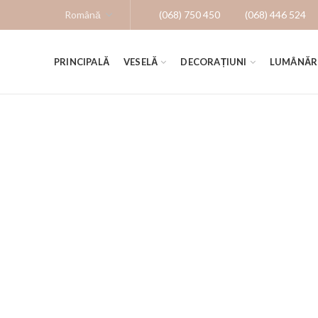
(068) 750 450
(068) 446 524
PRINCIPALĂ
VESELĂ
DECORAȚIUNI
LUMÂNĂR