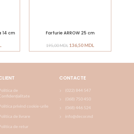
a 14 cm
Farfurie ARROW 25 cm
L
136,50
MDL
195,00
MDL
CLIENT
CONTACTE
Politica de
(022) 844 547
Confidențialitate
(068) 750 450
Politica privind cookie-urile
(068) 446 524
Politica de livrare
info@decor.md
Politica de retur