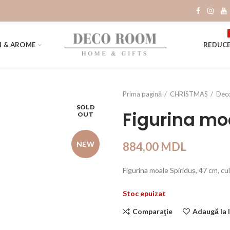
I & AROME
REDUCE
Prima pagină
CHRISTMAS
Deco
SOLD
Figurina mo
OUT
NEW
884,00
MDL
Figurina moale Spiriduș, 47 cm, cu
Stoc epuizat
Comparaţie
Adaugă la l