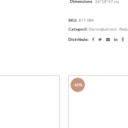
Dimensiune
26*18*47 cm
SKU:
877-084
Categorii:
Decorațiuni moi
,
Redu
Distribuie
-60%