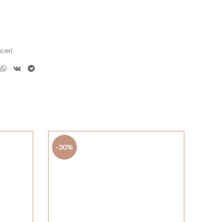
ceri
-30%