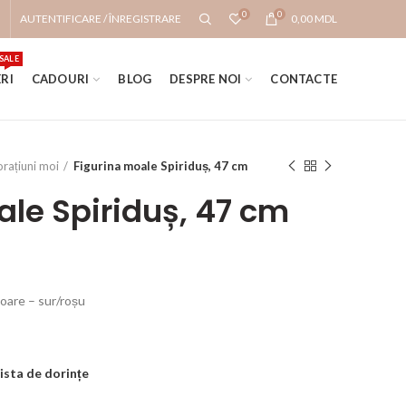
0
0
AUTENTIFICARE / ÎNREGISTRARE
0,00
MDL
SALE
RI
CADOURI
BLOG
DESPRE NOI
CONTACTE
rațiuni moi
Figurina moale Spiriduș, 47 cm
ale Spiriduș, 47 cm
loare – sur/roșu
ista de dorințe