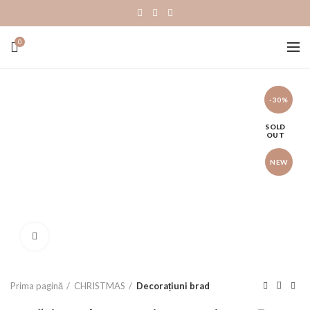
0
-30%
SOLD
OUT
NEW
Click to enlarge
Prima pagină
CHRISTMAS
Decorațiuni brad