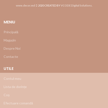
www.decor.md
2020 CREATED BY
VCODE Digital Solutions
.
MENIU
Principală
Magazin
Despre Noi
Contacte
UTILE
Contul meu
Lista de dorințe
Coș
Efectuare comandă