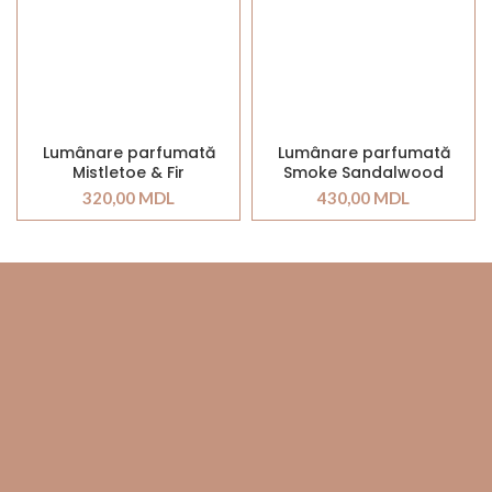
Lumânare parfumată
Lumânare parfumată
Mistletoe & Fir
Smoke Sandalwood
320,00
MDL
430,00
MDL