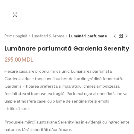
Click to enlarge
Prima pagină
Lumânări & Arome
Lumânări parfumate
Lumânare parfumată Gardenia Serenity
295,00
MDL
Fiecare casă are propriul miros unic. Lumânarea parfumată
Gardenia aduce tonul unui buchet de lux din grădină fermecată.
Gardenia – floarea preferată a împăratului chinez simbolizează
feminitatea și frumusețea fragilă. Parfumul ușor al unei flori albe va
umple atmosfera casei cu o lume de sentimente și emoții
strălucitoare.
Produsele mărcii australiane Serenity ies în evidență cu ingrediente
naturale, fără impurități dăunătoare.