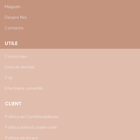
Magazin
Despre Noi
Contacte
UTILE
Contul meu
Lista de dorințe
Coș
Efectuare comandă
CLIENT
Politica de Confidențialitate
Politica privind cookie-urile
Politica de livrare