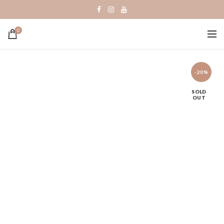
0
-20%
SOLD
OUT