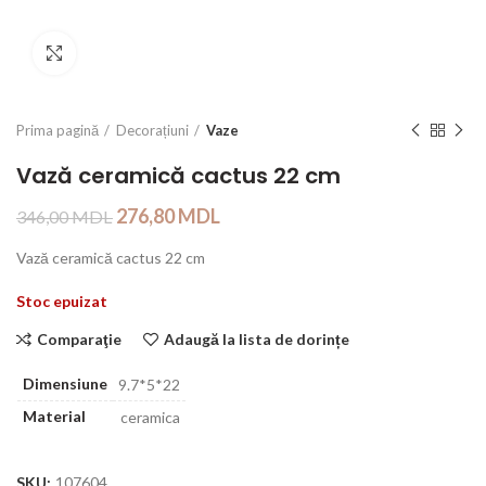
Click to enlarge
Prima pagină
Decorațiuni
Vaze
Vază ceramică cactus 22 cm
276,80
MDL
346,00
MDL
Vază ceramică cactus 22 cm
Stoc epuizat
Comparaţie
Adaugă la lista de dorințe
Dimensiune
9.7*5*22
Material
ceramica
SKU:
107604