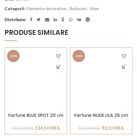
Categorii:
Elemente decorative
,
Reduceri
,
Vaze
Distribuie
PRODUSE SIMILARE
-30%
-30%
Farfurie BLUE SPOT 20 сm
Farfurie NUDE LILA 26 cm
136,50
MDL
93,10
MDL
195,00
MDL
133,00
MDL