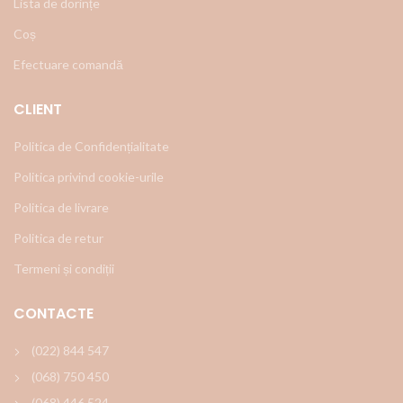
Lista de dorințe
Coș
Efectuare comandă
CLIENT
Politica de Confidențialitate
Politica privind cookie-urile
Politica de livrare
Politica de retur
Termeni și condiții
CONTACTE
(022) 844 547
(068) 750 450
(068) 446 524