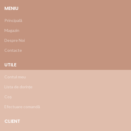
MENIU
Principală
Magazin
Despre Noi
Contacte
UTILE
Contul meu
Lista de dorințe
Coș
Efectuare comandă
CLIENT