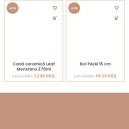
-60%
-30%
Cană ceramică Leaf
Bol PALM 15 cm
Monstera 270ml
52,80
MDL
94,50
MDL
132,00
MDL
135,00
MDL