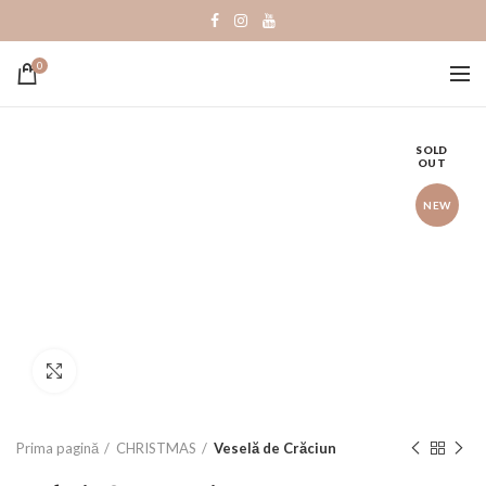
0
SOLD
OUT
NEW
Click to enlarge
Prima pagină
CHRISTMAS
Veselă de Crăciun