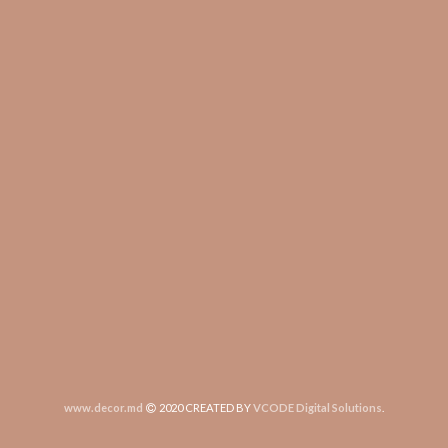
www.decor.md
2020 CREATED BY
VCODE Digital Solutions
.