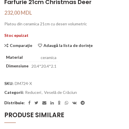
Farfurie 21cm Christmas Deer
232,00
MDL
Platou din ceramica 21cm cu desen volumetric
Stoc epuizat
Comparaţie
Adaugă la lista de dorințe
Material
ceramica
Dimensiune
20.4*20.4*2.1
SKU:
DM724-X
Categorii:
Reduceri
,
Veselă de Crăciun
Distribuie
PRODUSE SIMILARE