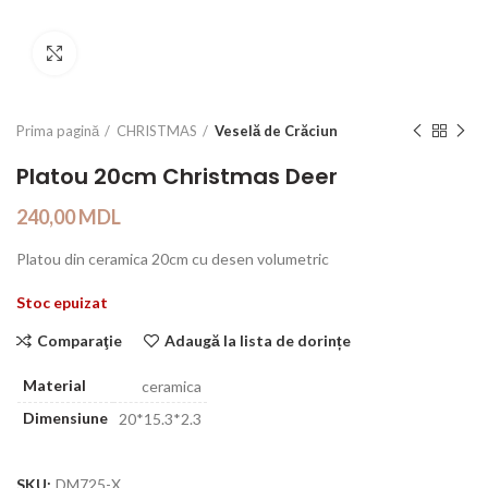
Click to enlarge
Prima pagină
CHRISTMAS
Veselă de Crăciun
Platou 20cm Christmas Deer
240,00
MDL
Platou din ceramica 20cm cu desen volumetric
Stoc epuizat
Comparaţie
Adaugă la lista de dorințe
Material
ceramica
Dimensiune
20*15.3*2.3
SKU:
DM725-X