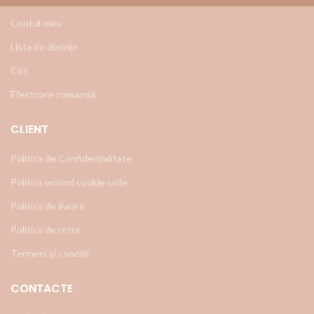
Contul meu
Lista de dorințe
Coș
Efectuare comandă
CLIENT
Politica de Confidențialitate
Politica privind cookie-urile
Politica de livrare
Politica de retur
Termeni și condiții
CONTACTE