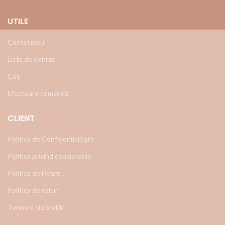
UTILE
Contul meu
Lista de dorințe
Coș
Efectuare comandă
CLIENT
Politica de Confidențialitate
Politica privind cookie-urile
Politica de livrare
Politica de retur
Termeni și condiții