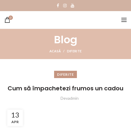
0
Blog
ACASĂ
DIFERITE
DIFERITE
Cum să împachetezi frumos un cadou
Devadmin
13
APR