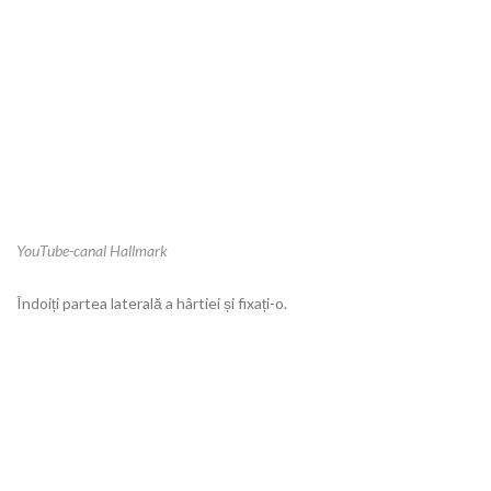
YouTube-canal Hallmark
Îndoiți partea laterală a hârtiei și fixați-o.