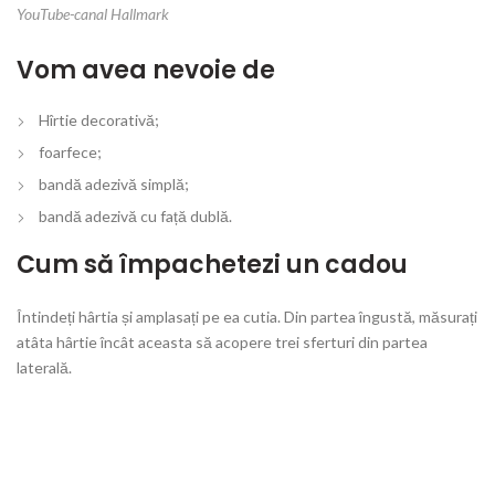
YouTube-canal Hallmark
Vom avea nevoie de
Hîrtie decorativă;
foarfece;
bandă adezivă simplă;
bandă adezivă cu față dublă.
Cum să împachetezi un cadou
Întindeți hârtia și amplasați pe ea cutia. Din partea îngustă, măsurați
atâta hârtie încât aceasta să acopere trei sferturi din partea
laterală.