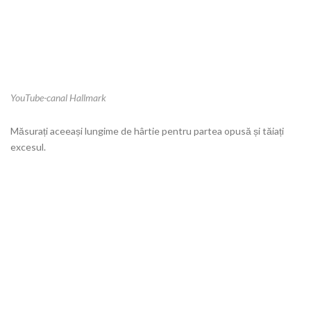
YouTube-canal Hallmark
Măsurați aceeași lungime de hârtie pentru partea opusă și tăiați
excesul.