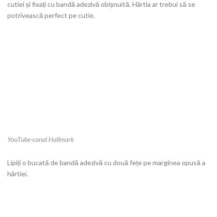
cutiei și fixați cu bandă adezivă obișnuită. Hârtia ar trebui să se
potrivească perfect pe cutie.
YouTube-canal Hallmark
Lipiți o bucată de bandă adezivă cu două fețe pe marginea opusă a
hârtiei.