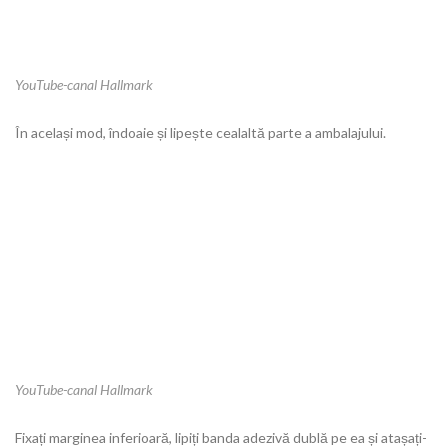
YouTube-canal Hallmark
În același mod, îndoaie și lipește cealaltă parte a ambalajului.
YouTube-canal Hallmark
Fixați marginea inferioară, lipiți banda adezivă dublă pe ea și atașați-