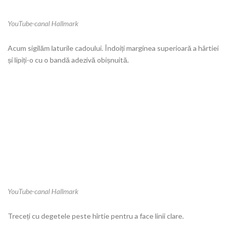
YouTube-canal Hallmark
Acum sigilăm laturile cadoului. Îndoiți marginea superioară a hârtiei
și lipiți-o cu o bandă adezivă obișnuită.
YouTube-canal Hallmark
Treceți cu degetele peste hîrtie pentru a face linii clare.