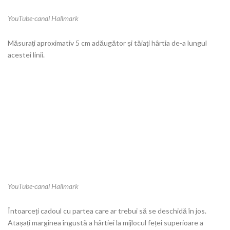
YouTube-canal Hallmark
Măsurați aproximativ 5 cm adăugător și tăiați hârtia de-a lungul
acestei linii.
YouTube-canal Hallmark
Întoarceți cadoul cu partea care ar trebui să se deschidă în jos.
Atașați marginea îngustă a hârtiei la mijlocul feței superioare a